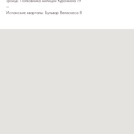
Троицк: Полковника милиции Курочкина 19
—
Испанские кварталы: Бульвар Веласкеса 8