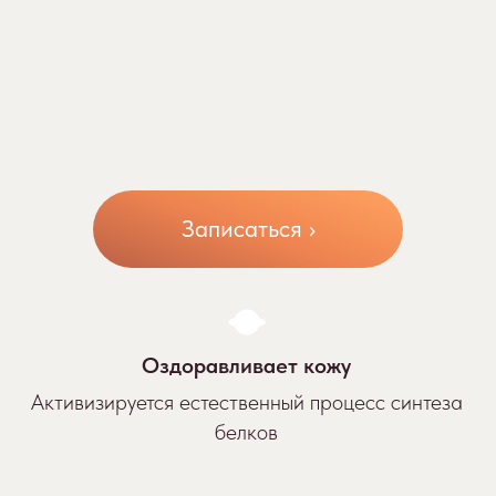
Записаться ›
Оздоравливает кожу
Активизируется естественный процесс синтеза
белков
Омолаживает мышцы лица
Восстанавливает тонус лицевых мышц, улучшая их
контур и упругость
Стимулирует кровообращение
Улучшается лимфоток и стимулируется
кровообращение