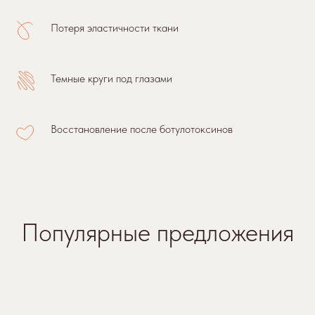
Записаться ›
Потеря эластичности ткани
Темные круги под глазами
Восстановление после ботулотоксинов
Миостимуляция
3000 р.
30 мин.
Данная процедура способствует устранению
выраженных мимических линий, уменьшению