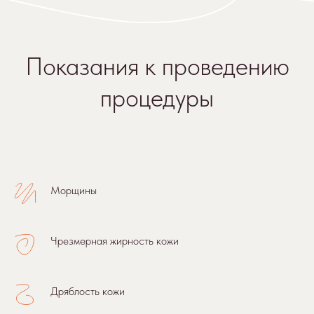
Микротоки лицо+ шея
3000 р.
30 мин.
Электроды оказывают влияние на верхний слой
кожи, активизируют мышцы под кожей
Морщины
и инициируют обменные процессы на уровне
клеток. Это приводит к эффекту, схожему
с биорепарацией, но при этом микротоковая
терапия проводится без использования
Чрезмерная жирность кожи
инъекций. Не требуется применение уколов.
Кожа лица трансформируется.
Дряблость кожи