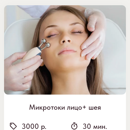
отеков, уменьшению мешков под глазами и
двойного подбородка. Миостимуляция также
эффективна для скорейшего восстановления
после процедур ботулинотерапии, поскольку
восстанавливает двигательную активность мышц
лица и способствует рассасыванию гелевых
филлеров.
Записаться ›